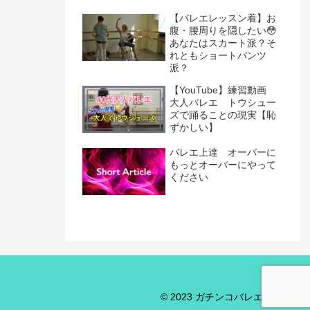
【バレエレッスン着】お
腹・腰周りを隠したい😳
あなたはスカート派？そ
れともショートパンツ
派？
【YouTube】練習動画
大人バレエ トウシュー
ズで踊ることの現実【恥
ずかしい】
バレエ上達 オーバーに
もっとオーバーにやって
ください
© 2023 ガチンコバレエブログ.