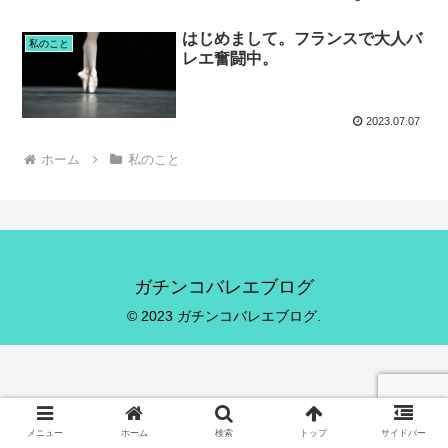
はじめまして。フランスで大人バ
私のこと
レエ奮闘中。
2023.07.07
ホーム
私のこと
ガチンコバレエブログ
© 2023 ガチンコバレエブログ.
メニュー
ホーム
検索
トップ
サイドバー