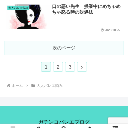
口の悪い先生 授業中にめちゃめ
大人バレエ悩み
ちゃ怒る時の対処法
2023.10.25
次のページ
次
1
2
3
へ
ホーム
大人バレエ悩み
ガチンコバレエブログ