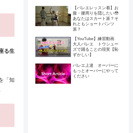
【バレエレッスン着】お
腹・腰周りを隠したい😳
あなたはスカート派？そ
れともショートパンツ
派？
【YouTube】練習動画
大人バレエ トウシュー
ズで踊ることの現実【恥
座る生
ずかしい】
バレエ上達 オーバーに
もっとオーバーにやって
ください
を「知
。