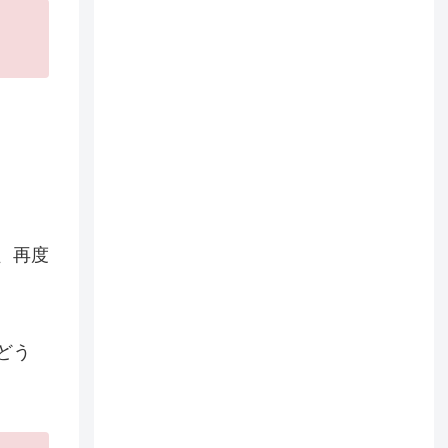
、再度
どう