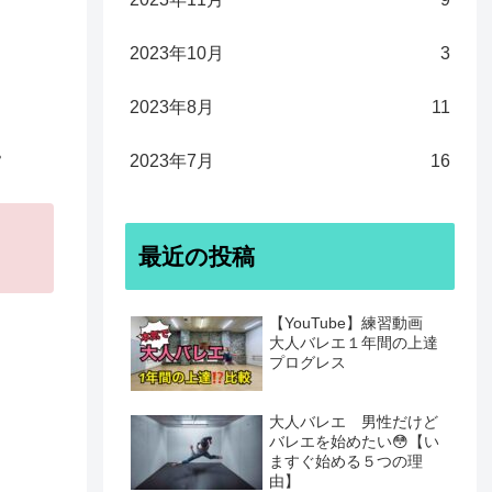
2023年10月
3
2023年8月
11
。
2023年7月
16
最近の投稿
【YouTube】練習動画
大人バレエ１年間の上達
プログレス
大人バレエ 男性だけど
バレエを始めたい😳【い
ますぐ始める５つの理
由】