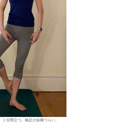
、１分間立つ。軸足が結構つらい。