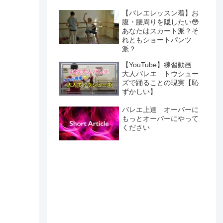
【バレエレッスン着】お
腹・腰周りを隠したい😳
あなたはスカート派？そ
れともショートパンツ
派？
【YouTube】練習動画
大人バレエ トウシュー
ズで踊ることの現実【恥
ずかしい】
バレエ上達 オーバーに
もっとオーバーにやって
ください